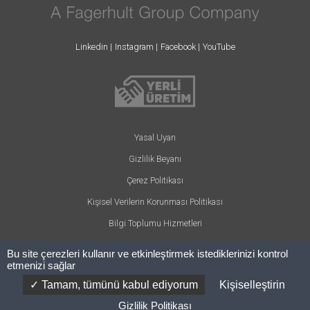
Linkedin
Instagram
Facebook
YouTube
Yasal Uyarı
Gizlilik Beyanı
Çerez Politikası
Kişisel Verilerin Korunması Politikası
Bilgi Toplumu Hizmetleri
Bu site çerezleri kullanır ve etkinleştirmek istediklerinizi kontrol
etmenizi sağlar
© ARLIGHT 2024 - Her hakkı saklıdır.
Tamam, tümünü kabul ediyorum
Kişiselleştirin
Concept: Cosmic Creative
Website by:
Codesign
Gizlilik Politikası