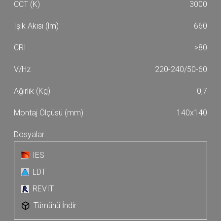
3000
660
>80
220-240/50-60
0,7
140x140
IES
LDT
REVIT
Tümünü İndir