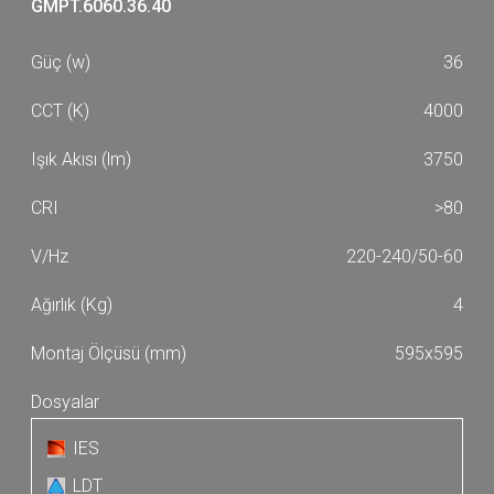
GMPT.6060.36.40
36
4000
3750
>80
220-240/50-60
4
595x595
IES
LDT