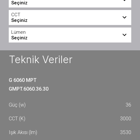
Seçiniz
28
36
CCT
Seçiniz
3000
4000
Lümen
Seçiniz
2620
2790
Teknik Veriler
3530
3750
G 6060 MPT
GMPT.6060.36.30
36
3000
3530