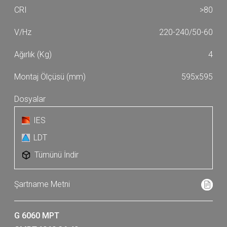
>80
220-240/50-60
4
595x595
IES
LDT
Tümünü İndir
G 6060 MPT